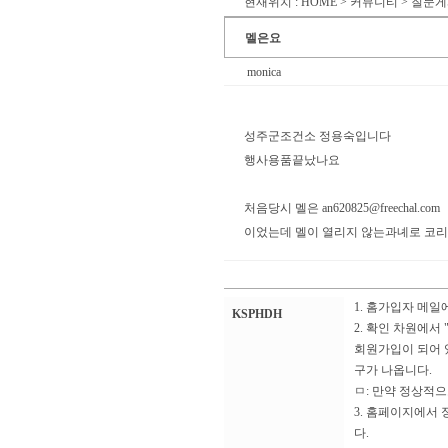
현재위치 : HOME > 커뮤니티 > 질문
멜은요
monica
성주군조건소 정용숙입니다
행사용품끝났나요
처음당시 멜은
an620825@freechal.com
이었는데 멜이 열리지 않는과녜로 코
1. 홈가입자 메일
KSPHDH
2. 확인 차원에서
회원가입이 되어 
구가 나옵니다.
ㅁ: 만약 정상적
3. 홈페이지에서
다.