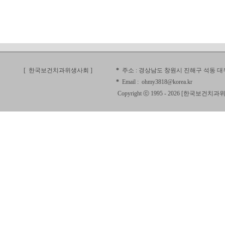
[ 한국보건치과위생사회
]
*
주소 :
경상남도 창원시 진해구 석동 대우
*
Email :
ohmy3818@korea.kr
Copyright ⓒ 1995 - 2026 [
한국보건치과