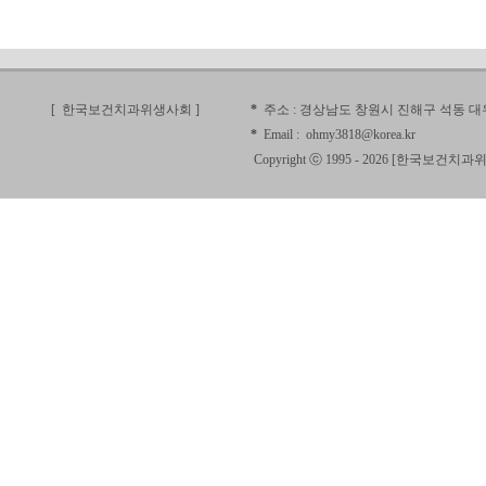
[ 한국보건치과위생사회
]
*
주소 :
경상남도 창원시 진해구 석동 대우
*
Email :
ohmy3818@korea.kr
Copyright ⓒ 1995 - 2026 [
한국보건치과