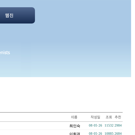
웹진
최인숙
08·05·26
11532
2984
이희경
08·05·26
10885
2684