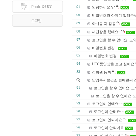
91
안녕하세요???
1
90
비밀번호와 아이디 알려주
89
아쉬움 과 감동
1
88
새단장을 했네요~
1
87
로그인을 할 수 없어요. 도
86
비밀번호 변경...
85
비밀번호 변경...
84
UCC동영상을 보고 싶어요
83
정회원 등록
1
남양주시보건소 반애련씨 경
81
로그인을 할 수 없어요. 도
80
로그인을 할 수 없어요. 
79
로그인이 안돼요~~
78
로그인이 안돼요~~
77
로그인이 안되네요
1
76
로그인이 안되네요
75