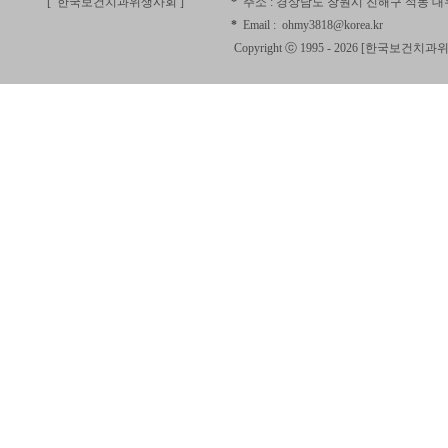
[ 한국보건치과위생사회
]
*
주소 :
경상남도 창원시 진해구 석동 대우
*
Email :
ohmy3818@korea.kr
Copyright ⓒ 1995 - 2026 [
한국보건치과