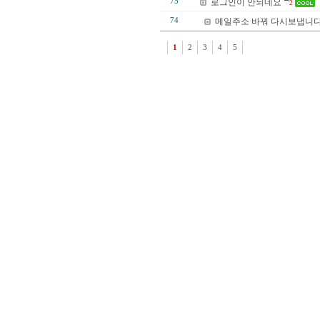
75
로그인이 안되네요
2
74
메일주소 바꿔 다시보냅니다
1
2
3
4
5