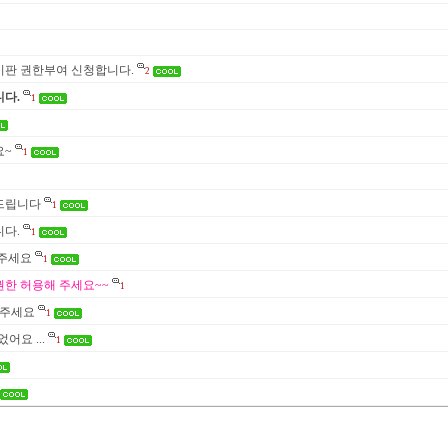
판 권한부여 신청합니다.
2
다.
1
요~
1
드립니다
1
다.
1
려주세요
1
한 허용해 주세요~~
1
려주세요
1
어요 ...
1