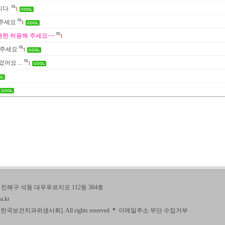
다.
1
려주세요
1
한 허용해 주세요~~
1
려주세요
1
어요 ...
1
진해구 석동 대우푸르지오 112동 304호
a.kr
[
한국보건치과위생사회
]. All rights reserved
*
이메일주소 무단 수집거부