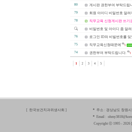
80
게시판 권한부여 부탁드립니
79
회원 아이디 비밀번호 알
78
직무교육 신청게시판 쓰기권
비밀번호 및 아이디 좀 알
76
로그인 ID와 비빌번호를 잊었
75
직무교육신청때문에
1
74
권한부여 부탁드립니다.
1
1
2
3
4
5
[ 한국보건치과위생사회
]
*
주소 :
경상남도 창원시 
*
Email :
ohmy3818@kore
Copyright ⓒ 1995 - 2026 