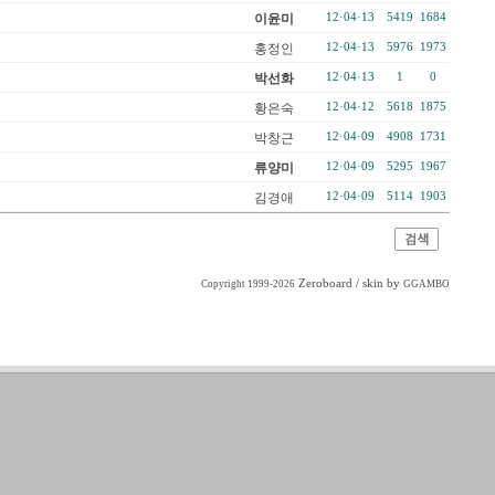
이윤미
12·04·13
5419
1684
홍정인
12·04·13
5976
1973
박선화
12·04·13
1
0
황은숙
12·04·12
5618
1875
박창근
12·04·09
4908
1731
류양미
12·04·09
5295
1967
김경애
12·04·09
5114
1903
Zeroboard
/ skin by
Copyright 1999-2026
GGAMBO