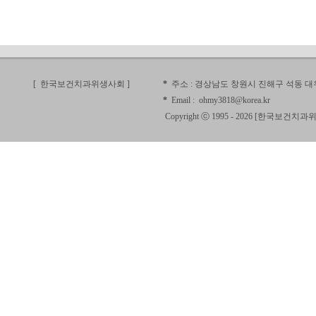
[ 한국보건치과위생사회
]
*
주소 :
경상남도 창원시 진해구 석동 대우
*
Email :
ohmy3818@korea.kr
Copyright ⓒ 1995 - 2026 [
한국보건치과