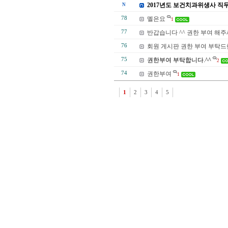
2017년도 보건치과위생사 직무
N
78
멜은요
1
77
반갑습니다 ^^ 권한 부여 해주
76
회원 게시판 권한 부여 부탁
75
권한부여 부탁합니다.^^
2
74
권한부여
1
1
2
3
4
5