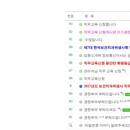
93
직무교육 신청합니다.
92
직무교육 신청게시판 쓰기권한
91
수정입니다
90
제7대 한국보건치과위생사회 
89
임원소개에 정보통신이사는 
88
직무교육신청 동안만 회원등급
87
관리자님 직무 교육 신청
2
86
직무교육신청
2017년도 보건치과위생사 직
N
84
권한부여 부탁드립니다
1
83
권한부여부탁드립니다.*^^*
82
권한부여 부탁드려요.
1
81
권한부여 ^^* 부탁드립니다**
비밀번호 아이디 알려주세요(