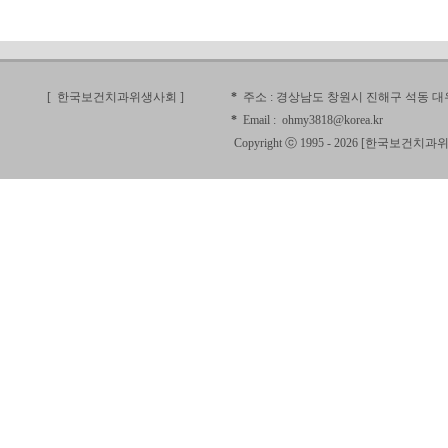
[ 한국보건치과위생사회
]
*
주소 :
경상남도 창원시 진해구 석동 대우
*
Email :
ohmy3818@korea.kr
Copyright ⓒ 1995 - 2026 [
한국보건치과