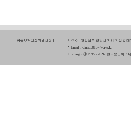
[ 한국보건치과위생사회
]
*
주소 :
경상남도 창원시 진해구 석동 대우
*
Email :
ohmy3818@korea.kr
Copyright ⓒ 1995 - 2026 [
한국보건치과