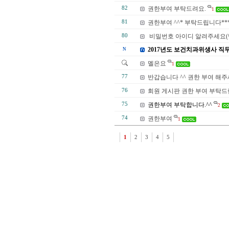
82
권한부여 부탁드려요.
1
81
권한부여 ^^* 부탁드립니다**
80
비밀번호 아이디 알려주세요(
2017년도 보건치과위생사 직무
N
멜은요
1
77
반갑습니다 ^^ 권한 부여 해주
76
회원 게시판 권한 부여 부탁
75
권한부여 부탁합니다.^^
2
74
권한부여
1
1
2
3
4
5