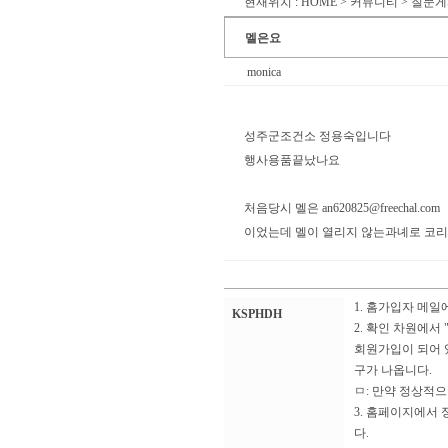
현재위치 : HOME > 커뮤니티 > 질문
멜은요
monica
성주군조건소 정용숙입니다
행사용품끝났나요
처음당시 멜은
an620825@freechal.com
이었는데 멜이 열리지 않는과녜로 코
1. 홈가입자 메일
KSPHDH
2. 확인 차원에서
회원가입이 되어 
구가 나옵니다.
ㅁ: 만약 정상적
3. 홈페이지에서
다.