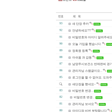
93
새 단장 추카
1
92
안녕하세요???
1
91
비밀번호와 아이디 알려주세
90
오늘 가입을 했습니다.
1
89
정회원 등록
1
88
아쉬움 과 감동
1
87
남양주시보건소 반애련씨 경기
86
관리자님 스팸글이요...
1
85
로그인을 할 수 없어요. 도와주
새단장을 했네요~
1
83
비밀번호 변경...
82
비밀번호 변경...
81
관리자님 보셔요
2
80
아이디와 비번 부탁합니다
1