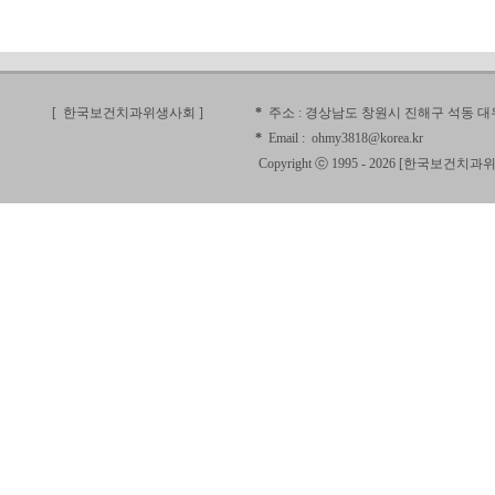
[ 한국보건치과위생사회
]
*
주소 :
경상남도 창원시 진해구 석동 대우
*
Email :
ohmy3818@korea.kr
Copyright ⓒ 1995 - 2026 [
한국보건치과