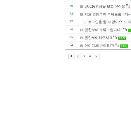
79
UCC동영상을 보고 싶어요
2
78
저도 권한부여 부탁드립니다~
77
로그인을 할 수 없어요. 도
76
권한부여 부탁드립니다~
1
75
권한부여해주셔요
1
74
아이디.비번이요???
1
1
2
3
4
5