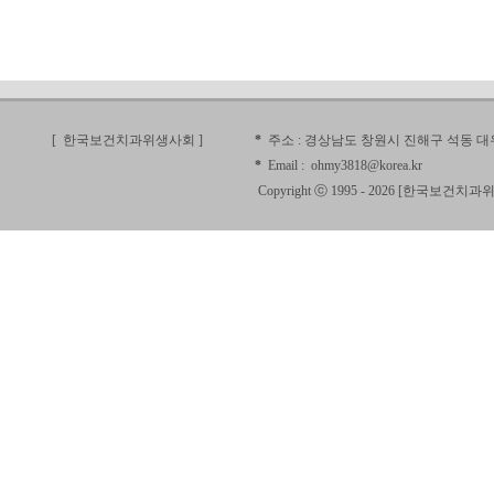
[ 한국보건치과위생사회
]
*
주소 :
경상남도 창원시 진해구 석동 대우
*
Email :
ohmy3818@korea.kr
Copyright ⓒ 1995 - 2026 [
한국보건치과