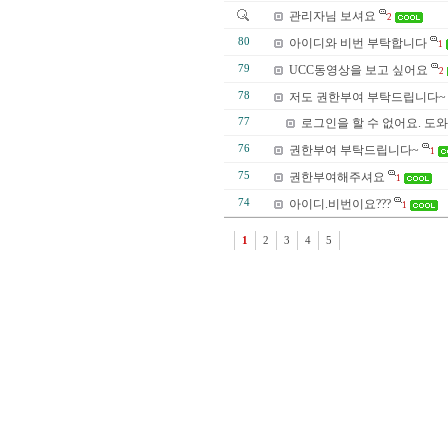
관리자님 보셔요
2
80
아이디와 비번 부탁합니다
1
79
UCC동영상을 보고 싶어요
2
78
저도 권한부여 부탁드립니다~
77
로그인을 할 수 없어요. 도
76
권한부여 부탁드립니다~
1
75
권한부여해주셔요
1
74
아이디.비번이요???
1
1
2
3
4
5