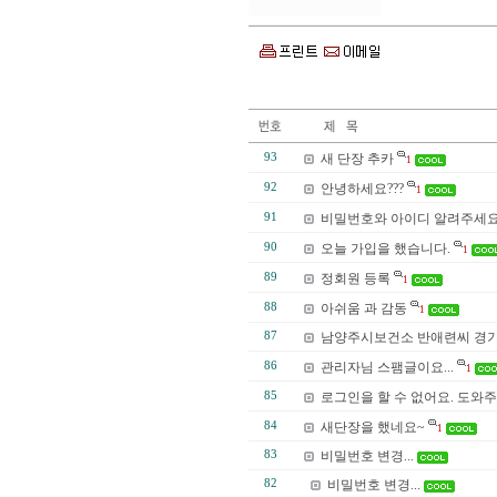
93
새 단장 추카
1
92
안녕하세요???
1
91
비밀번호와 아이디 알려주세
90
오늘 가입을 했습니다.
1
89
정회원 등록
1
88
아쉬움 과 감동
1
87
남양주시보건소 반애련씨 경기
86
관리자님 스팸글이요...
1
85
로그인을 할 수 없어요. 도와주
84
새단장을 했네요~
1
83
비밀번호 변경...
82
비밀번호 변경...