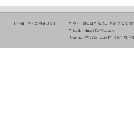
[ 한국보건치과위생사회
]
*
주소 :
경상남도 창원시 진해구 석동 대우
*
Email :
ohmy3818@korea.kr
Copyright ⓒ 1995 - 2026 [
한국보건치과