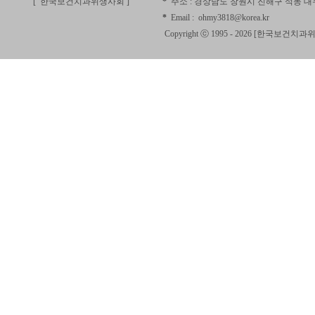
[ 한국보건치과위생사회
]
*
주소 :
경상남도 창원시 진해구 석동 대우
*
Email :
ohmy3818@korea.kr
Copyright ⓒ 1995 - 2026 [
한국보건치과