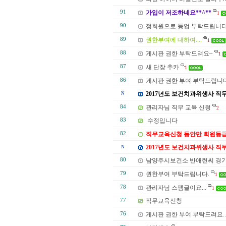
91
가입이 저조하네요**^**
1
90
정회원으로 등업 부탁드립니다
89
권한부여에 대하여....
1
88
게시판 권한 부탁드려요~
1
87
새 단장 추카
1
86
게시판 권한 부여 부탁드립니
2017년도 보건치과위생사 직무
N
84
관리자님 직무 교육 신청
2
83
수정입니다
82
직무교육신청 동안만 회원등급
2017년도 보건치과위생사 직
N
80
남양주시보건소 반애련씨 경기
79
권한부여 부탁드립니다.
1
78
관리자님 스팸글이요...
1
77
직무교육신청
76
게시판 권한 부여 부탁드려요..