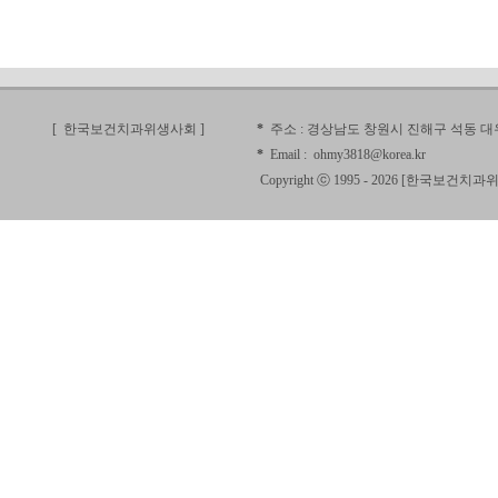
[ 한국보건치과위생사회
]
*
주소 :
경상남도 창원시 진해구 석동 대우
*
Email :
ohmy3818@korea.kr
Copyright ⓒ 1995 - 2026 [
한국보건치과