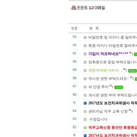
93
비밀번호 및 아이디 좀 알려
92
회원 아이디 비밀번호 알려주
91
가입이 저조하네요**^**
1
90
정회원으로 등업 부탁드립니다
89
권한부여에 대하여....
1
88
게시판 권한 부탁드려요~
1
87
새 단장 추카
1
86
게시판 권한 부여 부탁드립니
2017년도 보건치과위생사 직무
N
84
관리자님 직무 교육 신청
2
83
수정입니다
82
직무교육신청 동안만 회원등급
2017년도 보건치과위생사 직
N