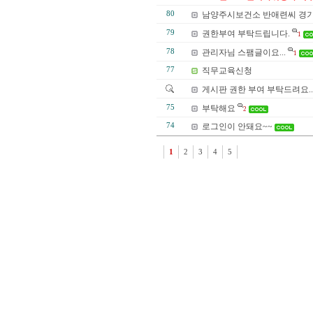
80
남양주시보건소 반애련씨 경기
79
권한부여 부탁드립니다.
1
78
관리자님 스팸글이요...
1
77
직무교육신청
게시판 권한 부여 부탁드려요..
75
부탁해요
2
74
로그인이 안돼요~~
1
2
3
4
5