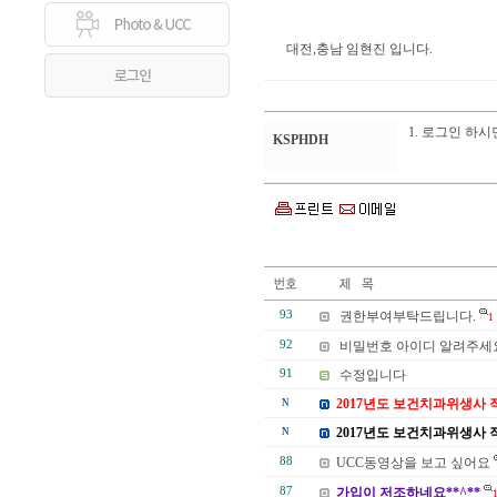
대전,충남 임현진 입니다.
1. 로그인 하시
KSPHDH
93
권한부여부탁드립니다.
1
92
비밀번호 아이디 알려주세요
91
수정입니다
2017년도 보건치과위생사 
N
2017년도 보건치과위생사 직
N
88
UCC동영상을 보고 싶어요
87
가입이 저조하네요**^**