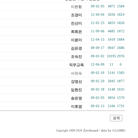
이쁜황
09·02·05
4871
1584
조경미
12·04·04
5026
1824
진선미
12·02·23
4653
1626
최희은
11·09·06
4685
1672
이윤미
12·04·13
5419
1684
김은경
09·09·17
9047
2686
조숙진
09·05·02
10195
2976
직무교육
12·04·09
11
0
서외숙
09·02·19
5141
1583
강영선
09·02·20
5845
1877
임현진
09·02·18
5148
1635
송은영
09·02·05
4854
1570
이호염
09·02·13
5106
1731
Zeroboard
/ skin by
Copyright 1999-2026
GGAMBO